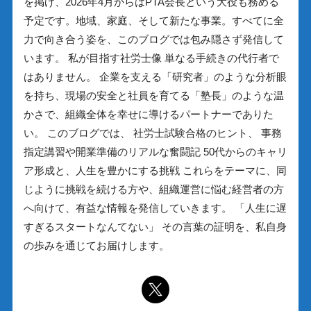
を掲げ、2026年4月からはPTA会長という大役も務める
予定です。地域、家庭、そして新たな事業。すべてに全
力で向き合う姿を、このブログでは包み隠さず発信して
います。 私が目指す社労士像 単なる手続きの代行者で
はありません。 企業を支える「研究者」のような分析眼
を持ち、現場の安全と社員を育てる「塾長」のような温
かさで、組織全体を幸せに導けるパートナーでありた
い。 このブログでは、 社労士試験合格のヒント、 事務
指定講習や開業準備のリアルな奮闘記 50代からのキャリ
ア形成と、人生を豊かにする挑戦 これらをテーマに、同
じように挑戦を続ける方や、組織運営に悩む経営者の方
へ向けて、有益な情報を発信していきます。 「人生に遅
すぎるスタートなんてない」 その言葉の証明を、私自身
の歩みを通じてお届けします。