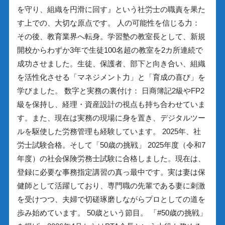
を守り、組織を円滑に回す』という社労士の職責を果た
す上での、大切な原点です。 人の可能性を信じる力：
その後、教育業界へ転身。学習塾の教室長として、新規
開校からわずか3年で生徒100名超の教室を2カ所連続で
成功させました。生徒、保護者、部下と向き合い、組織
を活性化させる「マネジメント力」と「育成の喜び」を
学びました。 数字と実務の裏付け： 日商簿記2級やFP2
級を保持し、経理・資産設計の視点も持ち合わせていま
す。また、現在は実務の現場に身を置き、デジタルツー
ルを駆使した労務管理も経験しています。 2025年、社
労士試験合格。そして「50歳の挑戦」 2025年度（令和7
年度）の社会保険労務士試験に合格しました。現在は、
登録に必要な事務指定講習の真っ最中です。実は妻は保
健師として活躍しており、専門職の先輩である妻に刺激
を受けつつ、夫婦で切磋琢磨しながらプロとしての道を
歩み始めています。 50歳という節目。 「#50歳の挑戦」