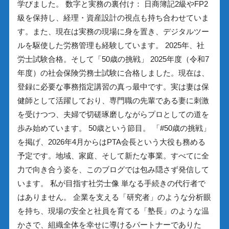
学びました。 数字と実務の裏付け： 日商簿記2級やFP2
級を保持し、経理・資産設計の視点も持ち合わせていま
す。また、現在は実務の現場に身を置き、デジタルツー
ルを駆使した労務管理も経験しています。 2025年、社
労士試験合格。そして「50歳の挑戦」 2025年度（令和7
年度）の社会保険労務士試験に合格しました。現在は、
登録に必要な事務指定講習の真っ最中です。実は妻は保
健師として活躍しており、専門職の先輩である妻に刺激
を受けつつ、夫婦で切磋琢磨しながらプロとしての道を
歩み始めています。 50歳という節目。 「#50歳の挑戦」
を掲げ、2026年4月からはPTA会長という大役も務める
予定です。地域、家庭、そして新たな事業。すべてに全
力で向き合う姿を、このブログでは包み隠さず発信して
います。 私が目指す社労士像 単なる手続きの代行者で
はありません。 企業を支える「研究者」のような分析眼
を持ち、現場の安全と社員を育てる「塾長」のような温
かさで、組織全体を幸せに導けるパートナーでありた