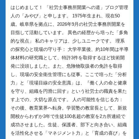
はじめまして！ 「社労士事務所開業への道」ブログ管理
人の「みやび」と申します。 1975年生まれ、現在50
歳。岐阜県を拠点に、2026年9月の社労士事務所開業を
目指して活動しています。 異色の経歴から培った「多角
的な視点」 私のキャリアは、少しユニークです。 理系
の探究心と現場の守り手： 大学卒業後、約10年間は半導
体材料の研究職として、特許3件を取得するほど技術開
発に没頭しました。また、危険物取扱者の免許を取得
し、現場の安全衛生管理にも従事。ここで培った「分析
力」と「現場目線の安全意識」は、『働く人の命と健康
を守り、組織を円滑に回す』という社労士の職責を果た
す上での、大切な原点です。 人の可能性を信じる力：
その後、教育業界へ転身。学習塾の教室長として、新規
開校からわずか3年で生徒100名超の教室を2カ所連続で
成功させました。生徒、保護者、部下と向き合い、組織
を活性化させる「マネジメント力」と「育成の喜び」を