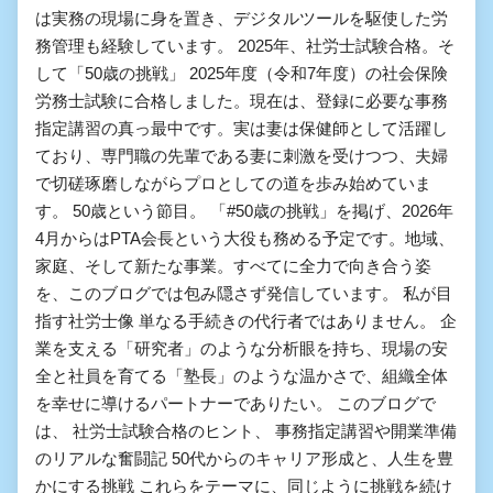
は実務の現場に身を置き、デジタルツールを駆使した労
務管理も経験しています。 2025年、社労士試験合格。そ
して「50歳の挑戦」 2025年度（令和7年度）の社会保険
労務士試験に合格しました。現在は、登録に必要な事務
指定講習の真っ最中です。実は妻は保健師として活躍し
ており、専門職の先輩である妻に刺激を受けつつ、夫婦
で切磋琢磨しながらプロとしての道を歩み始めていま
す。 50歳という節目。 「#50歳の挑戦」を掲げ、2026年
4月からはPTA会長という大役も務める予定です。地域、
家庭、そして新たな事業。すべてに全力で向き合う姿
を、このブログでは包み隠さず発信しています。 私が目
指す社労士像 単なる手続きの代行者ではありません。 企
業を支える「研究者」のような分析眼を持ち、現場の安
全と社員を育てる「塾長」のような温かさで、組織全体
を幸せに導けるパートナーでありたい。 このブログで
は、 社労士試験合格のヒント、 事務指定講習や開業準備
のリアルな奮闘記 50代からのキャリア形成と、人生を豊
かにする挑戦 これらをテーマに、同じように挑戦を続け