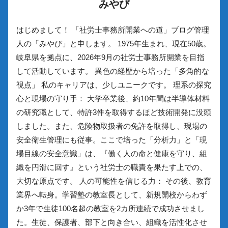
みやび
はじめまして！ 「社労士事務所開業への道」ブログ管理
人の「みやび」と申します。 1975年生まれ、現在50歳。
岐阜県を拠点に、2026年9月の社労士事務所開業を目指
して活動しています。 異色の経歴から培った「多角的な
視点」 私のキャリアは、少しユニークです。 理系の探究
心と現場の守り手： 大学卒業後、約10年間は半導体材料
の研究職として、特許3件を取得するほど技術開発に没頭
しました。また、危険物取扱者の免許を取得し、現場の
安全衛生管理にも従事。ここで培った「分析力」と「現
場目線の安全意識」は、『働く人の命と健康を守り、組
織を円滑に回す』という社労士の職責を果たす上での、
大切な原点です。 人の可能性を信じる力： その後、教育
業界へ転身。学習塾の教室長として、新規開校からわず
か3年で生徒100名超の教室を2カ所連続で成功させまし
た。生徒、保護者、部下と向き合い、組織を活性化させ