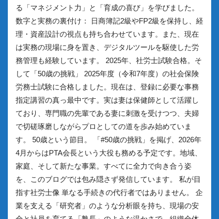
る「マネジメント力」と「育成の喜び」を学びました。
数字と実務の裏付け： 日商簿記2級やFP2級を保持し、経
理・資産設計の視点も持ち合わせています。また、現在
は実務の現場に身を置き、デジタルツールを駆使した労
務管理も経験しています。 2025年、社労士試験合格。そ
して「50歳の挑戦」 2025年度（令和7年度）の社会保険
労務士試験に合格しました。現在は、登録に必要な事務
指定講習の真っ最中です。実は妻は保健師として活躍し
ており、専門職の先輩である妻に刺激を受けつつ、夫婦
で切磋琢磨しながらプロとしての道を歩み始めていま
す。 50歳という節目。 「#50歳の挑戦」を掲げ、2026年
4月からはPTA会長という大役も務める予定です。地域、
家庭、そして新たな事業。すべてに全力で向き合う姿
を、このブログでは包み隠さず発信しています。 私が目
指す社労士像 単なる手続きの代行者ではありません。 企
業を支える「研究者」のような分析眼を持ち、現場の安