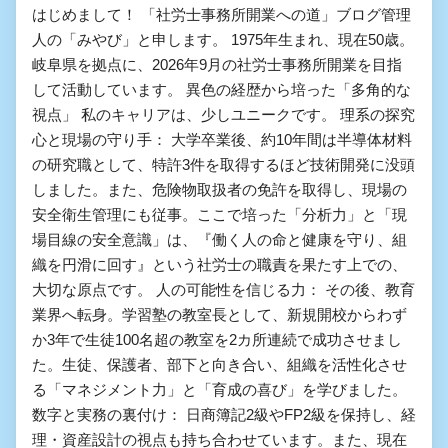
はじめまして！ 「社労士事務所開業への道」ブログ管理
人の「みやび」と申します。 1975年生まれ、現在50歳。
岐阜県を拠点に、2026年9月の社労士事務所開業を目指
して活動しています。 異色の経歴から培った「多角的な
視点」 私のキャリアは、少しユニークです。 理系の探究
心と現場の守り手： 大学卒業後、約10年間は半導体材料
の研究職として、特許3件を取得するほど技術開発に没頭
しました。また、危険物取扱者の免許を取得し、現場の
安全衛生管理にも従事。ここで培った「分析力」と「現
場目線の安全意識」は、『働く人の命と健康を守り、組
織を円滑に回す』という社労士の職責を果たす上での、
大切な原点です。 人の可能性を信じる力： その後、教育
業界へ転身。学習塾の教室長として、新規開校からわず
か3年で生徒100名超の教室を2カ所連続で成功させまし
た。生徒、保護者、部下と向き合い、組織を活性化させ
る「マネジメント力」と「育成の喜び」を学びました。
数字と実務の裏付け： 日商簿記2級やFP2級を保持し、経
理・資産設計の視点も持ち合わせています。また、現在