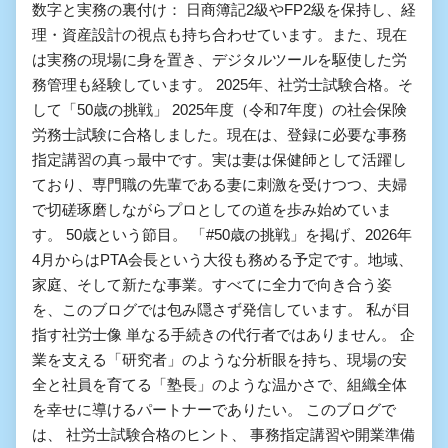
数字と実務の裏付け： 日商簿記2級やFP2級を保持し、経
理・資産設計の視点も持ち合わせています。また、現在
は実務の現場に身を置き、デジタルツールを駆使した労
務管理も経験しています。 2025年、社労士試験合格。そ
して「50歳の挑戦」 2025年度（令和7年度）の社会保険
労務士試験に合格しました。現在は、登録に必要な事務
指定講習の真っ最中です。実は妻は保健師として活躍し
ており、専門職の先輩である妻に刺激を受けつつ、夫婦
で切磋琢磨しながらプロとしての道を歩み始めていま
す。 50歳という節目。 「#50歳の挑戦」を掲げ、2026年
4月からはPTA会長という大役も務める予定です。地域、
家庭、そして新たな事業。すべてに全力で向き合う姿
を、このブログでは包み隠さず発信しています。 私が目
指す社労士像 単なる手続きの代行者ではありません。 企
業を支える「研究者」のような分析眼を持ち、現場の安
全と社員を育てる「塾長」のような温かさで、組織全体
を幸せに導けるパートナーでありたい。 このブログで
は、 社労士試験合格のヒント、 事務指定講習や開業準備