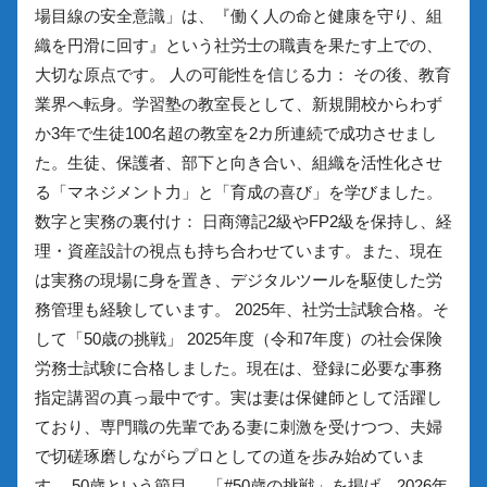
場目線の安全意識」は、『働く人の命と健康を守り、組
織を円滑に回す』という社労士の職責を果たす上での、
大切な原点です。 人の可能性を信じる力： その後、教育
業界へ転身。学習塾の教室長として、新規開校からわず
か3年で生徒100名超の教室を2カ所連続で成功させまし
た。生徒、保護者、部下と向き合い、組織を活性化させ
る「マネジメント力」と「育成の喜び」を学びました。
数字と実務の裏付け： 日商簿記2級やFP2級を保持し、経
理・資産設計の視点も持ち合わせています。また、現在
は実務の現場に身を置き、デジタルツールを駆使した労
務管理も経験しています。 2025年、社労士試験合格。そ
して「50歳の挑戦」 2025年度（令和7年度）の社会保険
労務士試験に合格しました。現在は、登録に必要な事務
指定講習の真っ最中です。実は妻は保健師として活躍し
ており、専門職の先輩である妻に刺激を受けつつ、夫婦
で切磋琢磨しながらプロとしての道を歩み始めていま
す。 50歳という節目。 「#50歳の挑戦」を掲げ、2026年